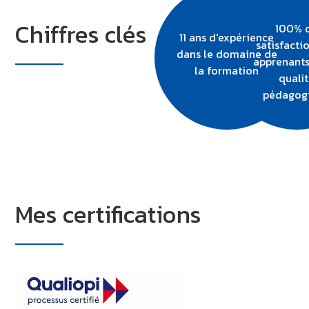
Chiffres clés
100% 
11 ans d'expérience
satisfacti
dans le domaine de
apprenants
la formation
quali
pédagog
Mes certifications